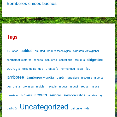
Bomberos chicos buenos
Tags
actitud
101 años
amistad
basura tecnológica
calentamiento global
dirigentes
campamento eterno
canadá
celulares
centenario
cocinilla
ecología
ist
escultismo
gas
Gran Jefe
hermandad
ideal
jamboree
Jamboree Mundial
Japón
lanssiers
moderno
muerte
pañoleta
promesa
reciclar
recycle
reduce
reducir
reusar
reuse
scouts
Rovers
servicio
siempre listos
roverismo
sunrise day
Uncategorized
tradición
uniforme
vida