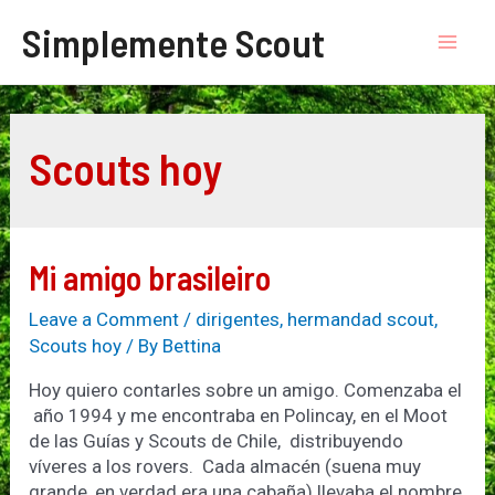
Skip
Simplemente Scout
to
Mai
content
Men
Scouts hoy
Mi amigo brasileiro
Leave a Comment
/
dirigentes
,
hermandad scout
,
Scouts hoy
/ By
Bettina
Hoy quiero contarles sobre un amigo. Comenzaba el
año 1994 y me encontraba en Polincay, en el Moot
de las Guías y Scouts de Chile, distribuyendo
víveres a los rovers. Cada almacén (suena muy
grande, en verdad era una cabaña) llevaba el nombre