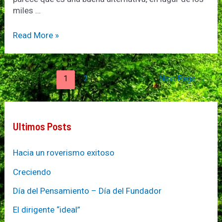
miles …
SCOUTFACE!
Read More »
Un
“Facebook”
sólo
Posts
1
2
Next Page
→
para
pagination
SCOUTS
Ultimos Posts
Hacia un roverismo exitoso
Creciendo
Día del Pensamiento – Día del Fundador
El dirigente “ideal”