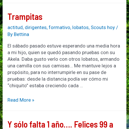
yo
somos
Trampitas
de
la
actitud
,
dirigentes
,
formativo
,
lobatos
,
Scouts hoy
/
misma
By
Bettina
sangre
El sábado pasado estuve esperando una media hora
a mi hijo, quien se quedó pasando pruebas con su
Akela. Daba gusto verlo con otros lobatos, armando
una camilla con sus camisas… Me mantuve lejos a
propósito, para no interrumpirle en su pase de
pruebas: desde la distancia podía ver cómo mi
“chiquito” estaba creciendo cada …
Trampitas
Read More »
Y sólo falta 1 año…. Felices 99 a