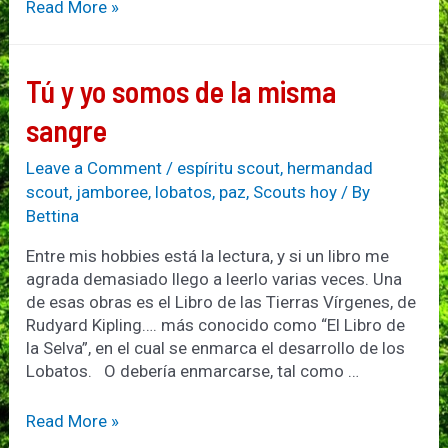
Tiempos
Read More »
modernos…
especialidades
modernas
Tú y yo somos de la misma
sangre
Leave a Comment
/
espíritu scout
,
hermandad
scout
,
jamboree
,
lobatos
,
paz
,
Scouts hoy
/ By
Bettina
Entre mis hobbies está la lectura, y si un libro me
agrada demasiado llego a leerlo varias veces. Una
de esas obras es el Libro de las Tierras Vírgenes, de
Rudyard Kipling…. más conocido como “El Libro de
la Selva”, en el cual se enmarca el desarrollo de los
Lobatos. O debería enmarcarse, tal como …
Tú
Read More »
y