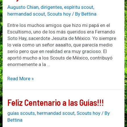
99
a
Augusto Chian
,
dirigentes
,
espíritu scout
,
los
hermandad scout
,
Scouts hoy
/ By
Bettina
Scouts
Entre los muchos amigos que hizo mi papá en el
del
Escultismo, uno de los más queridos era Fernando
Perú!!!
Soto Hay, sacerdote Jesuita de México. Yo siempre
lo veía como un señor aaaalto, que parecía medio
serio pero que en realidad era muy gracioso. El
aportó mucho a los Scouts de México, contribuyó
enormemente a la …
Misión
Read More »
Cumplida:
Fernando
Soto
Feliz Centenario a las Guías!!!
Hay
guías scouts
,
hermandad scout
,
Scouts hoy
/ By
Bettina