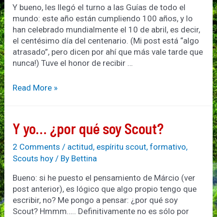
Y bueno, les llegó el turno a las Guías de todo el
mundo: este año están cumpliendo 100 años, y lo
han celebrado mundialmente el 10 de abril, es decir,
el centésimo día del centenario. (Mi post está “algo
atrasado”, pero dicen por ahí que más vale tarde que
nunca!) Tuve el honor de recibir …
Feliz
Read More »
Centenario
a
las
Y yo… ¿por qué soy Scout?
Guías!!!
2 Comments
/
actitud
,
espíritu scout
,
formativo
,
Scouts hoy
/ By
Bettina
Bueno: si he puesto el pensamiento de Márcio (ver
post anterior), es lógico que algo propio tengo que
escribir, no? Me pongo a pensar: ¿por qué soy
Scout? Hmmm….. Definitivamente no es sólo por