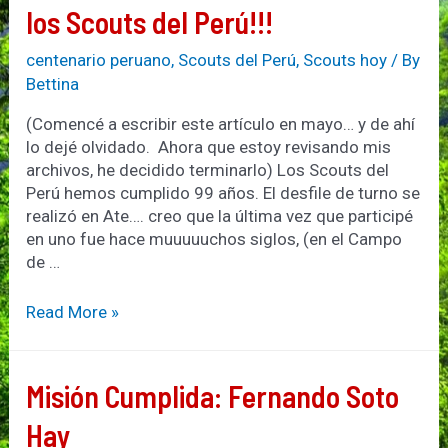
los Scouts del Perú!!!
centenario peruano
,
Scouts del Perú
,
Scouts hoy
/ By
Bettina
(Comencé a escribir este artículo en mayo… y de ahí
lo dejé olvidado. Ahora que estoy revisando mis
archivos, he decidido terminarlo) Los Scouts del
Perú hemos cumplido 99 años. El desfile de turno se
realizó en Ate…. creo que la última vez que participé
en uno fue hace muuuuuchos siglos, (en el Campo
de …
Y
Read More »
sólo
falta
1
Misión Cumplida: Fernando Soto
año….
Felices
Hay