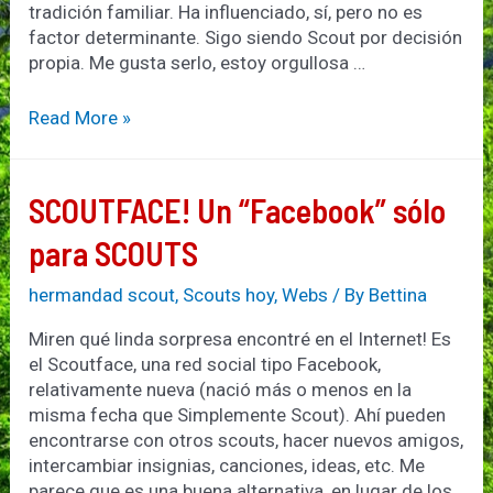
tradición familiar. Ha influenciado, sí, pero no es
factor determinante. Sigo siendo Scout por decisión
propia. Me gusta serlo, estoy orgullosa …
Y
Read More »
yo…
¿por
qué
SCOUTFACE! Un “Facebook” sólo
soy
Scout?
para SCOUTS
hermandad scout
,
Scouts hoy
,
Webs
/ By
Bettina
Miren qué linda sorpresa encontré en el Internet! Es
el Scoutface, una red social tipo Facebook,
relativamente nueva (nació más o menos en la
misma fecha que Simplemente Scout). Ahí pueden
encontrarse con otros scouts, hacer nuevos amigos,
intercambiar insignias, canciones, ideas, etc. Me
parece que es una buena alternativa, en lugar de los