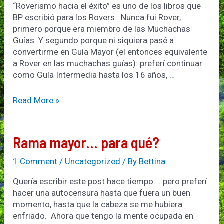
“Roverismo hacia el éxito” es uno de los libros que
BP escribió para los Rovers. Nunca fui Rover,
primero porque era miembro de las Muchachas
Guías. Y segundo porque ni siquiera pasé a
convertirme en Guía Mayor (el entonces equivalente
a Rover en las muchachas guías): preferí continuar
como Guía Intermedia hasta los 16 años, …
Hacia
Read More »
un
roverismo
exitoso
Rama mayor… para qué?
1 Comment
/
Uncategorized
/ By
Bettina
Quería escribir este post hace tiempo…. pero preferí
hacer una autocensura hasta que fuera un buen
momento, hasta que la cabeza se me hubiera
enfriado. Ahora que tengo la mente ocupada en