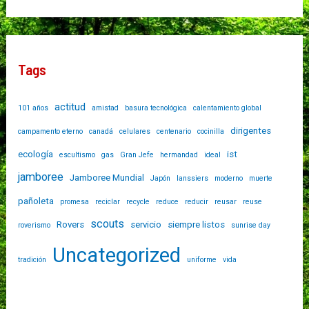
Tags
actitud
101 años
amistad
basura tecnológica
calentamiento global
dirigentes
campamento eterno
canadá
celulares
centenario
cocinilla
ecología
ist
escultismo
gas
Gran Jefe
hermandad
ideal
jamboree
Jamboree Mundial
Japón
lanssiers
moderno
muerte
pañoleta
promesa
reciclar
recycle
reduce
reducir
reusar
reuse
scouts
Rovers
servicio
siempre listos
roverismo
sunrise day
Uncategorized
tradición
uniforme
vida