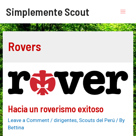
Skip
Simplemente Scout
to
Mai
content
Men
Rovers
Hacia un roverismo exitoso
Leave a Comment
/
dirigentes
,
Scouts del Perú
/ By
Bettina