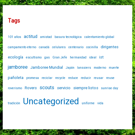
Tags
actitud
101 años
amistad
basura tecnológica
calentamiento global
dirigentes
campamento eterno
canadá
celulares
centenario
cocinilla
ecología
ist
escultismo
gas
Gran Jefe
hermandad
ideal
jamboree
Jamboree Mundial
Japón
lanssiers
moderno
muerte
pañoleta
promesa
reciclar
recycle
reduce
reducir
reusar
reuse
scouts
Rovers
servicio
siempre listos
roverismo
sunrise day
Uncategorized
tradición
uniforme
vida