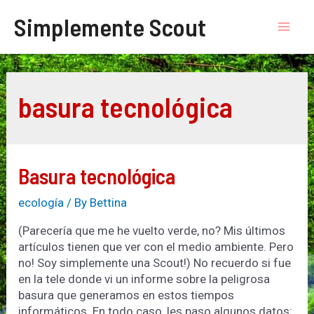
Skip
Simplemente Scout
to
Mai
content
Men
basura tecnológica
Basura tecnológica
ecología
/ By
Bettina
(Parecería que me he vuelto verde, no? Mis últimos
artículos tienen que ver con el medio ambiente. Pero
no! Soy simplemente una Scout!) No recuerdo si fue
en la tele donde vi un informe sobre la peligrosa
basura que generamos en estos tiempos
informáticos. En todo caso, les paso algunos datos: