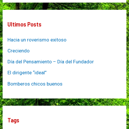
trabajo
en
un
Ultimos Posts
Jamboree
Hacia un roverismo exitoso
Creciendo
Día del Pensamiento – Día del Fundador
El dirigente “ideal”
Bomberos chicos buenos
Tags