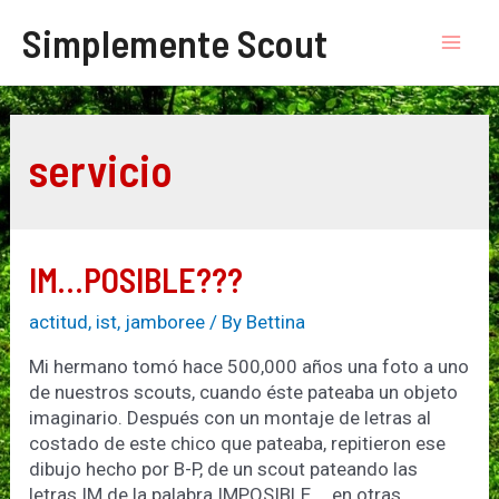
Skip
Simplemente Scout
to
Mai
content
Men
servicio
IM…POSIBLE???
actitud
,
ist
,
jamboree
/ By
Bettina
Mi hermano tomó hace 500,000 años una foto a uno
de nuestros scouts, cuando éste pateaba un objeto
imaginario. Después con un montaje de letras al
costado de este chico que pateaba, repitieron ese
dibujo hecho por B-P, de un scout pateando las
letras IM de la palabra IMPOSIBLE…. en otras