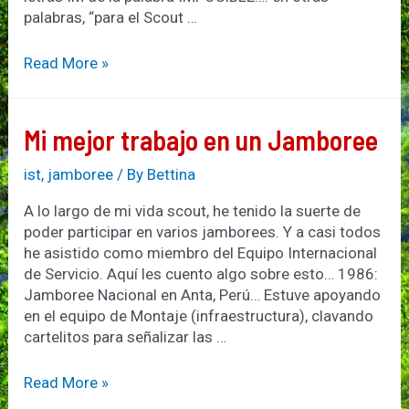
palabras, “para el Scout …
IM…
Read More »
POSIBLE???
Mi mejor trabajo en un Jamboree
ist
,
jamboree
/ By
Bettina
A lo largo de mi vida scout, he tenido la suerte de
poder participar en varios jamborees. Y a casi todos
he asistido como miembro del Equipo Internacional
de Servicio. Aquí les cuento algo sobre esto… 1986:
Jamboree Nacional en Anta, Perú… Estuve apoyando
en el equipo de Montaje (infraestructura), clavando
cartelitos para señalizar las …
Mi
Read More »
mejor