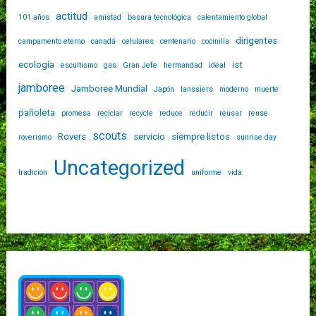
actitud
101 años
amistad
basura tecnológica
calentamiento global
dirigentes
campamento eterno
canadá
celulares
centenario
cocinilla
ecología
ist
escultismo
gas
Gran Jefe
hermandad
ideal
jamboree
Jamboree Mundial
Japón
lanssiers
moderno
muerte
pañoleta
promesa
reciclar
recycle
reduce
reducir
reusar
reuse
scouts
Rovers
servicio
siempre listos
roverismo
sunrise day
Uncategorized
tradición
uniforme
vida