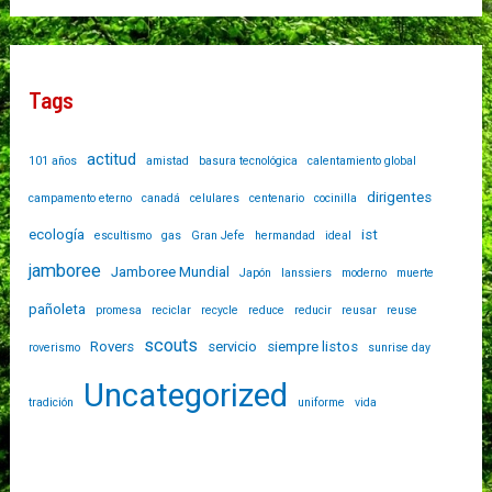
Tags
actitud
101 años
amistad
basura tecnológica
calentamiento global
dirigentes
campamento eterno
canadá
celulares
centenario
cocinilla
ecología
ist
escultismo
gas
Gran Jefe
hermandad
ideal
jamboree
Jamboree Mundial
Japón
lanssiers
moderno
muerte
pañoleta
promesa
reciclar
recycle
reduce
reducir
reusar
reuse
scouts
Rovers
servicio
siempre listos
roverismo
sunrise day
Uncategorized
tradición
uniforme
vida