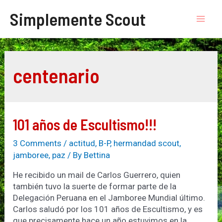
Skip
Simplemente Scout
to
Mai
content
Men
centenario
101 años de Escultismo!!!
3 Comments
/
actitud
,
B-P
,
hermandad scout
,
jamboree
,
paz
/ By
Bettina
He recibido un mail de Carlos Guerrero, quien
también tuvo la suerte de formar parte de la
Delegación Peruana en el Jamboree Mundial último.
Carlos saludó por los 101 años de Escultismo, y es
que precisamente hace un año estuvimos en la