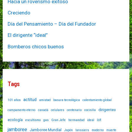
Hacia un roverismo exitoso
Creciendo
Día del Pensamiento – Día del Fundador
El dirigente “ideal”
Bomberos chicos buenos
Tags
actitud
101 años
amistad
basura tecnológica
calentamiento global
dirigentes
campamento eterno
canadá
celulares
centenario
cocinilla
ecología
ist
escultismo
gas
Gran Jefe
hermandad
ideal
jamboree
Jamboree Mundial
Japón
lanssiers
moderno
muerte