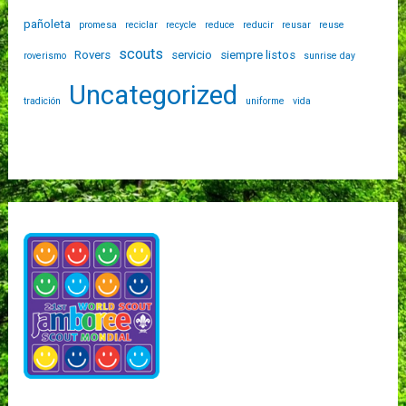
pañoleta
promesa
reciclar
recycle
reduce
reducir
reusar
reuse
scouts
Rovers
servicio
siempre listos
roverismo
sunrise day
Uncategorized
tradición
uniforme
vida